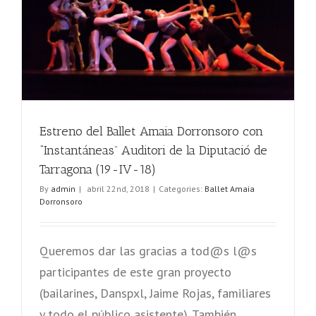
Estreno del Ballet Amaia Dorronsoro con
“Instantáneas” Auditori de la Diputació de
Tarragona (19-IV-18)
By
admin
|
abril 22nd, 2018
|
Categories:
Ballet Amaia
Dorronsoro
Queremos dar las gracias a tod@s l@s
participantes de este gran proyecto
(bailarines, Danspxl, Jaime Rojas, familiares
y todo el público asistente). También