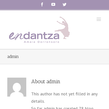
Facebook
Youtube
Twitter
admin
About
admin
This author has not yet filled in any
details.
So far admin has created 78 blog